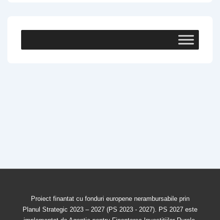
Proiect finantat cu fonduri europene nerambursabile prin
Planul Strategic 2023 – 2027 (PS 2023 - 2027). PS 2027 este