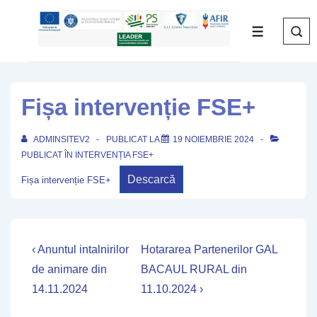
↓
Skip
MENIU
to
Main
Content
Fișa intervenție FSE+
ADMINSITEV2
PUBLICAT LA
19 NOIEMBRIE 2024
PUBLICAT ÎN
INTERVENȚIA FSE+
Descarcă
Fișa intervenție FSE+
Navigare
Previous
Next
‹ Anuntul intalnirilor
Hotararea Partenerilor GAL
Post
Post
în
de animare din
BACAUL RURAL din
is
is
14.11.2024
11.10.2024 ›
articole