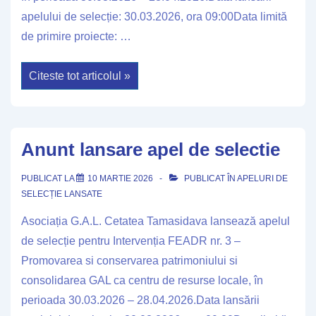
apelului de selecție: 30.03.2026, ora 09:00Data limită
de primire proiecte: …
Anunt
Citeste tot articolul »
lansare
apel
de
selectie
Anunt lansare apel de selectie
PUBLICAT LA
10 MARTIE 2026
PUBLICAT ÎN
APELURI DE
SELECȚIE LANSATE
Asociația G.A.L. Cetatea Tamasidava lansează apelul
de selecție pentru Intervenția FEADR nr. 3 –
Promovarea si conservarea patrimoniului si
consolidarea GAL ca centru de resurse locale, în
perioada 30.03.2026 – 28.04.2026.Data lansării