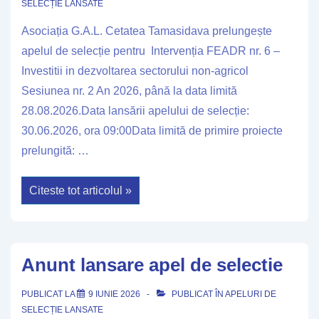
SELECȚIE LANSATE
Asociația G.A.L. Cetatea Tamasidava prelungește
apelul de selecție pentru Intervenția FEADR nr. 6 –
Investitii in dezvoltarea sectorului non-agricol
Sesiunea nr. 2 An 2026, până la data limită
28.08.2026.Data lansării apelului de selecție:
30.06.2026, ora 09:00Data limită de primire proiecte
prelungită: …
Anunt
Citeste tot articolul »
prelungire
apel
de
selectie
Anunt lansare apel de selectie
PUBLICAT LA
9 IUNIE 2026
PUBLICAT ÎN
APELURI DE
SELECȚIE LANSATE