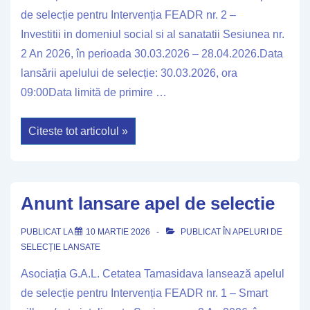
de selecție pentru Intervenția FEADR nr. 2 –
Investitii in domeniul social si al sanatatii Sesiunea nr.
2 An 2026, în perioada 30.03.2026 – 28.04.2026.Data
lansării apelului de selecție: 30.03.2026, ora
09:00Data limită de primire …
Anunt
Citeste tot articolul »
lansare
apel
de
selectie
Anunt lansare apel de selectie
PUBLICAT LA
10 MARTIE 2026
PUBLICAT ÎN
APELURI DE
SELECȚIE LANSATE
Asociația G.A.L. Cetatea Tamasidava lansează apelul
de selecție pentru Intervenția FEADR nr. 1 – Smart