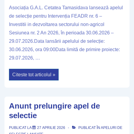
Asociația G.A.L. Cetatea Tamasidava lansează apelul
de selecție pentru Intervenția FEADR nr. 6 –
Investitii in dezvoltarea sectorului non-agricol
Sesiunea nr. 2 An 2026, în perioada 30.06.2026 –
29.07.2026.Data lansării apelului de selecție:
30.06.2026, ora 09:00Data limită de primire proiecte:
29.07.2026, …
Anunt
Citeste tot articolul »
lansare
apel
de
selectie
Anunt prelungire apel de
selectie
PUBLICAT LA
27 APRILIE 2026
PUBLICAT ÎN
APELURI DE