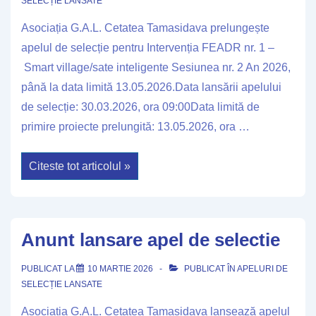
SELECȚIE LANSATE
Asociația G.A.L. Cetatea Tamasidava prelungește
apelul de selecție pentru Intervenția FEADR nr. 1 –
Smart village/sate inteligente Sesiunea nr. 2 An 2026,
până la data limită 13.05.2026.Data lansării apelului
de selecție: 30.03.2026, ora 09:00Data limită de
primire proiecte prelungită: 13.05.2026, ora …
Anunt
Citeste tot articolul »
prelungire
apel
de
selectie
Anunt lansare apel de selectie
PUBLICAT LA
10 MARTIE 2026
PUBLICAT ÎN
APELURI DE
SELECȚIE LANSATE
Asociația G.A.L. Cetatea Tamasidava lansează apelul