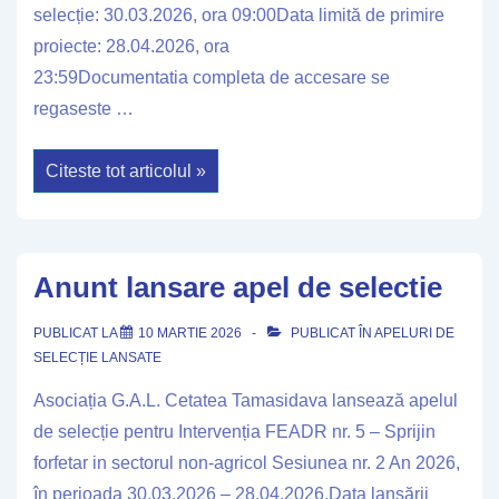
selecție: 30.03.2026, ora 09:00Data limită de primire
proiecte: 28.04.2026, ora
23:59Documentatia completa de accesare se
regaseste …
Anunt
Citeste tot articolul »
lansare
apel
de
selectie
Anunt lansare apel de selectie
PUBLICAT LA
10 MARTIE 2026
PUBLICAT ÎN
APELURI DE
SELECȚIE LANSATE
Asociația G.A.L. Cetatea Tamasidava lansează apelul
de selecție pentru Intervenția FEADR nr. 5 – Sprijin
forfetar in sectorul non-agricol Sesiunea nr. 2 An 2026,
în perioada 30.03.2026 – 28.04.2026.Data lansării