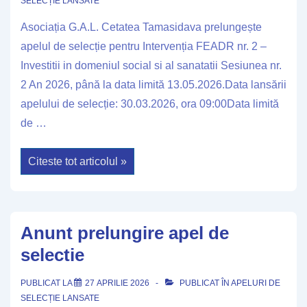
SELECȚIE LANSATE
Asociația G.A.L. Cetatea Tamasidava prelungește
apelul de selecție pentru Intervenția FEADR nr. 2 –
Investitii in domeniul social si al sanatatii Sesiunea nr.
2 An 2026, până la data limită 13.05.2026.Data lansării
apelului de selecție: 30.03.2026, ora 09:00Data limită
de …
Anunt
Citeste tot articolul »
prelungire
apel
de
selectie
Anunt prelungire apel de
selectie
PUBLICAT LA
27 APRILIE 2026
PUBLICAT ÎN
APELURI DE
SELECȚIE LANSATE