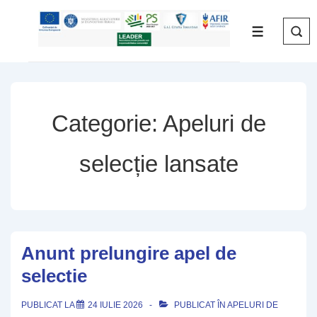
↓
Skip
MENIU
to
Main
Content
Categorie:
Apeluri de
selecție lansate
Anunt prelungire apel de
selectie
PUBLICAT LA
24 IULIE 2026
PUBLICAT ÎN
APELURI DE