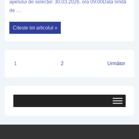
apelului de selecție: 30.03.2026, ora 09:00Data limită
de …
Anunt
Citeste tot articolul »
lansare
apel
de
selectie
Paginație
1
2
Următor
articole