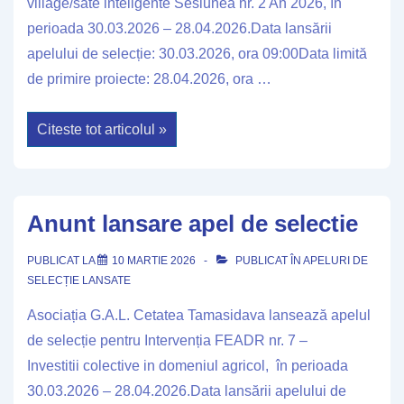
village/sate inteligente Sesiunea nr. 2 An 2026, în
perioada 30.03.2026 – 28.04.2026.Data lansării
apelului de selecție: 30.03.2026, ora 09:00Data limită
de primire proiecte: 28.04.2026, ora …
Anunt
Citeste tot articolul »
lansare
apel
de
selectie
Anunt lansare apel de selectie
PUBLICAT LA
10 MARTIE 2026
PUBLICAT ÎN
APELURI DE
SELECȚIE LANSATE
Asociația G.A.L. Cetatea Tamasidava lansează apelul
de selecție pentru Intervenția FEADR nr. 7 –
Investitii colective in domeniul agricol, în perioada
30.03.2026 – 28.04.2026.Data lansării apelului de