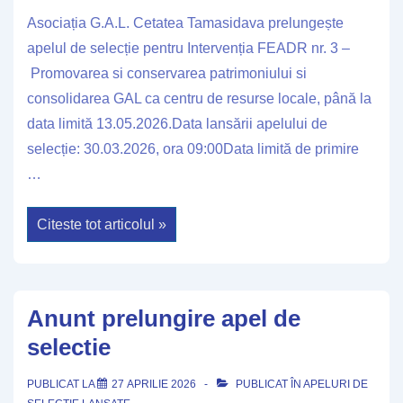
Asociația G.A.L. Cetatea Tamasidava prelungește
apelul de selecție pentru Intervenția FEADR nr. 3 –
Promovarea si conservarea patrimoniului si
consolidarea GAL ca centru de resurse locale, până la
data limită 13.05.2026.Data lansării apelului de
selecție: 30.03.2026, ora 09:00Data limită de primire
…
Anunt
Citeste tot articolul »
prelungire
apel
de
selectie
Anunt prelungire apel de
selectie
PUBLICAT LA
27 APRILIE 2026
PUBLICAT ÎN
APELURI DE