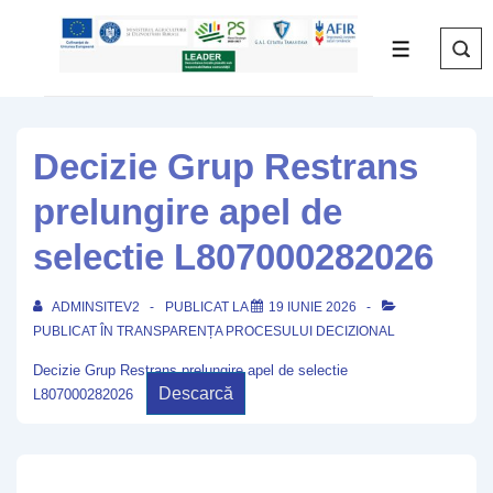
↓
Skip
MENIU
to
Main
Content
Decizie Grup Restrans
prelungire apel de
selectie L807000282026
ADMINSITEV2
PUBLICAT LA
19 IUNIE 2026
PUBLICAT ÎN
TRANSPARENȚA PROCESULUI DECIZIONAL
Decizie Grup Restrans prelungire apel de selectie
Descarcă
L807000282026