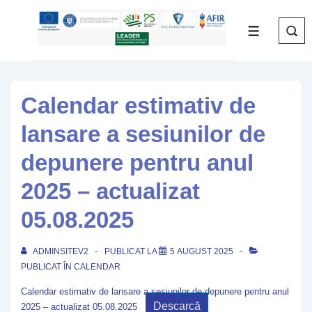
↓
Skip
MENIU
to
Main
Content
Calendar estimativ de
lansare a sesiunilor de
depunere pentru anul
2025 – actualizat
05.08.2025
ADMINSITEV2
PUBLICAT LA
5 AUGUST 2025
PUBLICAT ÎN
CALENDAR
Calendar estimativ de lansare a sesiunilor de depunere pentru anul
Descarcă
2025 – actualizat 05.08.2025