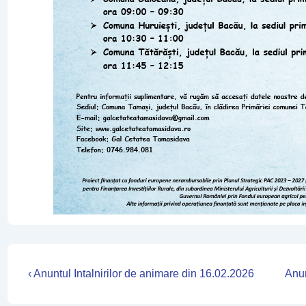
Navigare
Previous
Nex
‹ Anuntul Intalnirilor de animare din 16.02.2026
Anun
Post
Post
în