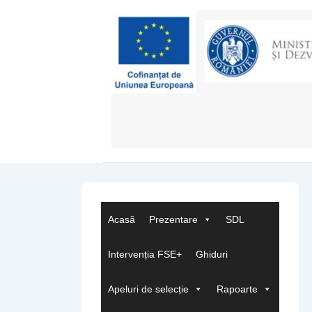
↓
Skip
to
Main
Content
Acasă
Prezentare
SDL
Intervenția FSE+
Ghiduri
Apeluri de selecție
Rapoarte