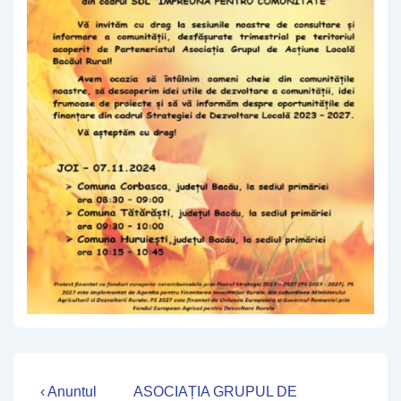
Navigare
Previous
Next
‹ Anuntul
ASOCIAȚIA GRUPUL DE