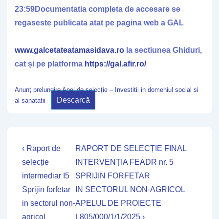
23:59
Documentatia completa de accesare se
regaseste publicata atat pe pagina web a GAL
www.galcetateatamasidava.ro
la sectiunea Ghiduri,
cat și pe platforma
https://gal.afir.ro/
Anunț prelungire Apel de selecție – Investitii in domeniul social si
Descarcă
al sanatatii
Navigare
Previous
Next
‹ Raport de
RAPORT DE SELECȚIE FINAL
Post
Post
în
selecție
INTERVENȚIA FEADR nr. 5
is
is
intermediar I5
SPRIJIN FORFETAR
articole
Sprijin forfetar
IN SECTORUL NON-AGRICOL
in sectorul non-
APELUL DE PROIECTE
agricol
L805/000/1/1/2025 ›