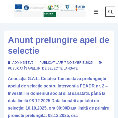
↓
Skip
MENIU
to
Main
Content
Anunt prelungire apel de
selectie
ADMINSITEV2
PUBLICAT LA
7 NOIEMBRIE 2025
PUBLICAT ÎN
APELURI DE SELECȚIE LANSATE
Asociația G.A.L. Cetatea Tamasidava prelungește
apelul de selecție pentru Intervenția FEADR nr. 2 –
Investitii in domeniul social si al sanatatii, până la
data limită 08.12.2025.
Data lansării apelului de
selecție: 10.10.2025, ora 09:00
Data limită de primire
proiecte prelungită: 08.12.2025, ora